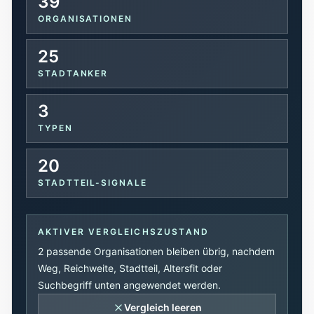
39
Tools
ORGANISATIONEN
Interaktive Planer und schnelle
Orientierungshilfen.
25
STADTANKER
Hilfe
Unterstützung, Elternfragen und offizielle
3
Anlaufstellen.
TYPEN
Updates
20
Was neu, geprüft oder erweitert wurde.
STADTTEIL-SIGNALE
AKTIVER VERGLEICHSZUSTAND
2 passende Organisationen bleiben übrig, nachdem
Weg, Reichweite, Stadtteil, Altersfit oder
Suchbegriff unten angewendet werden.
Vergleich leeren