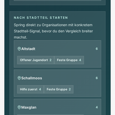
NACH STADTTEIL STARTEN
Spring direkt zu Organisationen mit konkretem
Stadtteil-Signal, bevor du den Vergleich breiter
machst.
Altstadt
6
Offener Jugendort
2
Feste Gruppe
4
Schallmoos
6
Hilfe zuerst
4
Feste Gruppe
2
Maxglan
4