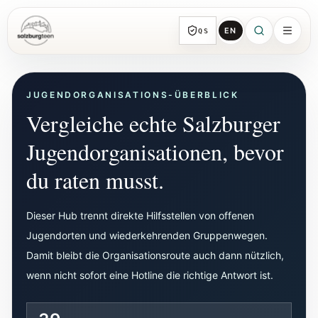
EN
QS
SalzburgTeen
Rubriken
JUGENDORGANISATIONS-ÜBERBLICK
Alle Themen-Rubriken mit repräsentativen
Vergleiche echte Salzburger
Guides und direkten Einstiegen.
Jugendorganisationen, bevor
Suche
HIER
du raten musst.
Von jeder Seite direkt zur nächsten
brauchbaren Spur.
Dieser Hub trennt direkte Hilfsstellen von offenen
Jugendorten und wiederkehrenden Gruppenwegen.
Kalender
Damit bleibt die Organisationsroute auch dann nützlich,
Jugendrelevante Termine, Schnupperstunden
wenn nicht sofort eine Hotline die richtige Antwort ist.
und geprüfte Einreichungen.