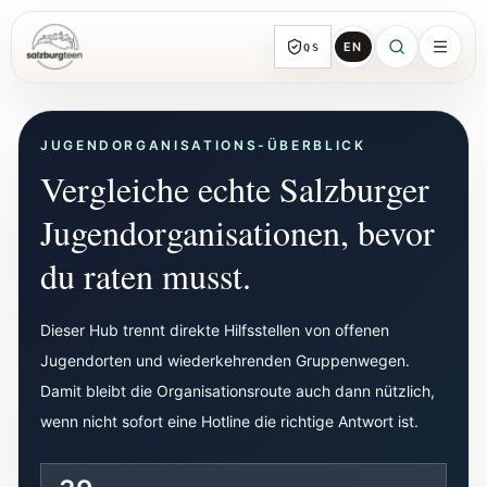
EN
QS
SalzburgTeen
Rubriken
JUGENDORGANISATIONS-ÜBERBLICK
Alle Themen-Rubriken mit repräsentativen
Vergleiche echte Salzburger
Guides und direkten Einstiegen.
Jugendorganisationen, bevor
Suche
HIER
du raten musst.
Von jeder Seite direkt zur nächsten
brauchbaren Spur.
Dieser Hub trennt direkte Hilfsstellen von offenen
Jugendorten und wiederkehrenden Gruppenwegen.
Kalender
Damit bleibt die Organisationsroute auch dann nützlich,
Jugendrelevante Termine, Schnupperstunden
wenn nicht sofort eine Hotline die richtige Antwort ist.
und geprüfte Einreichungen.