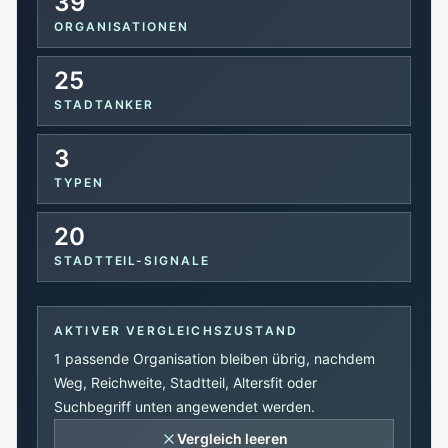
39
Tools
ORGANISATIONEN
Interaktive Planer und schnelle
Orientierungshilfen.
25
STADTANKER
Hilfe
Unterstützung, Elternfragen und offizielle
3
Anlaufstellen.
TYPEN
Updates
20
Was neu, geprüft oder erweitert wurde.
STADTTEIL-SIGNALE
AKTIVER VERGLEICHSZUSTAND
1 passende Organisation bleiben übrig, nachdem
Weg, Reichweite, Stadtteil, Altersfit oder
Suchbegriff unten angewendet werden.
Vergleich leeren