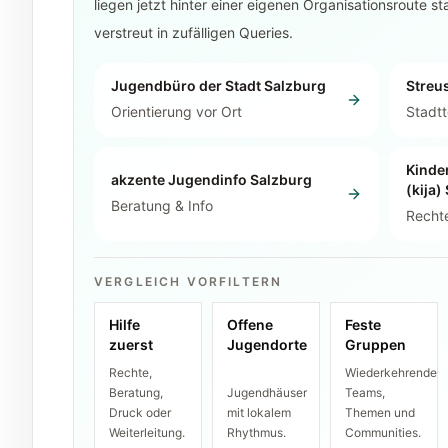
liegen jetzt hinter einer eigenen Organisationsroute st
verstreut in zufälligen Queries.
Jugendbüro der Stadt Salzburg
Streu
Orientierung vor Ort
Stadtt
Kinde
akzente Jugendinfo Salzburg
(kija)
Beratung & Info
Recht
VERGLEICH VORFILTERN
Hilfe
Offene
Feste
zuerst
Jugendorte
Gruppen
Rechte,
Wiederkehrende
Beratung,
Jugendhäuser
Teams,
Druck oder
mit lokalem
Themen und
Weiterleitung.
Rhythmus.
Communities.