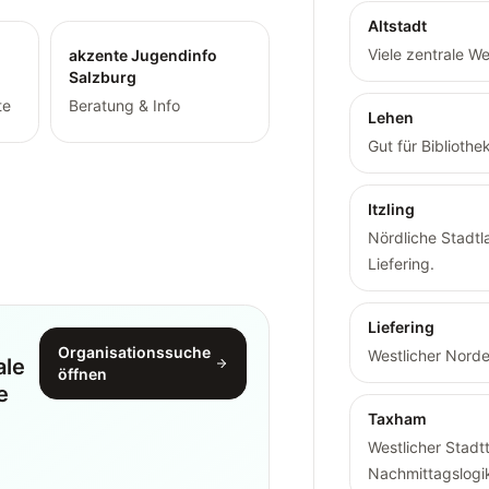
Altstadt
Viele zentrale W
akzente Jugendinfo
Salzburg
te
Beratung & Info
Lehen
Gut für Biblioth
Itzling
Nördliche Stadt
Liefering.
Liefering
Organisationssuche
Westlicher Norde
ale
öffnen
e
Taxham
Westlicher Stadt
Nachmittagslogi