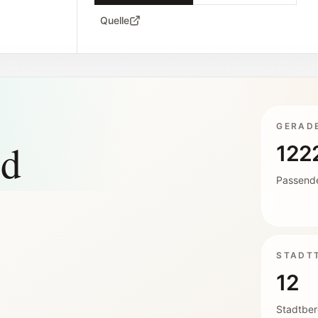
Quelle
GERAD
nd
122
Passende
STADTT
12
Stadtber