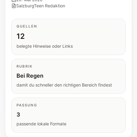
Tools
SalzburgTeen Redaktion
Interaktive Planer und schnelle
Orientierungshilfen.
QUELLEN
12
Hilfe
Unterstützung, Elternfragen und offizielle
belegte Hinweise oder Links
Anlaufstellen.
RUBRIK
Updates
Bei Regen
Was neu, geprüft oder erweitert wurde.
damit du schneller den richtigen Bereich findest
PASSUNG
3
passende lokale Formate