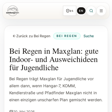
EN
QS
SalzburgTeen
Rubriken
HIER
Zurück zu Bei Regen
Suche
BEI REGEN
Alle Themen-Rubriken mit repräsentativen
Guides und direkten Einstiegen.
Bei Regen in Maxglan: gute
Indoor- und Ausweichideen
Suche
für Jugendliche
Von jeder Seite direkt zur nächsten
brauchbaren Spur.
Bei Regen trägt Maxglan für Jugendliche vor
allem dann, wenn Hangar-7, KOMM,
Kalender
Kendlerstraße und Pfadfinder Maxglan nicht in
Jugendrelevante Termine, Schnupperstunden
und geprüfte Einreichungen.
einen einzigen unscharfen Plan gemischt werden.
20. Mai 2026