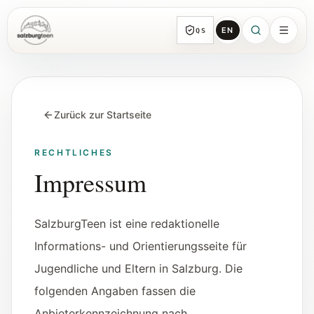
EN
QS
SalzburgTeen
Rubriken
Alle Themen-Rubriken mit repräsentativen
Zurück zur Startseite
Guides und direkten Einstiegen.
RECHTLICHES
Suche
Impressum
Von jeder Seite direkt zur nächsten
brauchbaren Spur.
SalzburgTeen ist eine redaktionelle
Kalender
Informations- und Orientierungsseite für
Jugendrelevante Termine, Schnupperstunden
Jugendliche und Eltern in Salzburg. Die
und geprüfte Einreichungen.
folgenden Angaben fassen die
Anbieterkennzeichnung nach