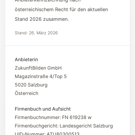
Tools
Interaktive Planer und schnelle
österreichischem Recht für den aktuellen
Orientierungshilfen.
Stand 2026 zusammen.
Stand:
26. März 2026
Hilfe
Unterstützung, Elternfragen und offizielle
Anlaufstellen.
Anbieterin
Updates
ZukunftBilden GmbH
Was neu, geprüft oder erweitert wurde.
Magazinstraße 4/Top 5
5020
Salzburg
Österreich
Firmenbuch und Aufsicht
Firmenbuchnummer:
FN 619238 w
Firmenbuchgericht:
Landesgericht Salzburg
UID-Nummer:
ATU80300513