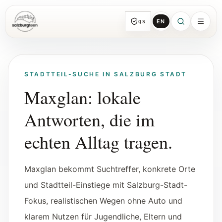
EN
QS
SalzburgTeen
Rubriken
Alle Themen-Rubriken mit repräsentativen
STADTTEIL-SUCHE IN SALZBURG STADT
Guides und direkten Einstiegen.
Maxglan: lokale
Antworten, die im
Suche
HIER
Von jeder Seite direkt zur nächsten
echten Alltag tragen.
brauchbaren Spur.
Maxglan bekommt Suchtreffer, konkrete Orte
Kalender
Jugendrelevante Termine, Schnupperstunden
und Stadtteil-Einstiege mit Salzburg-Stadt-
und geprüfte Einreichungen.
Fokus, realistischen Wegen ohne Auto und
klarem Nutzen für Jugendliche, Eltern und