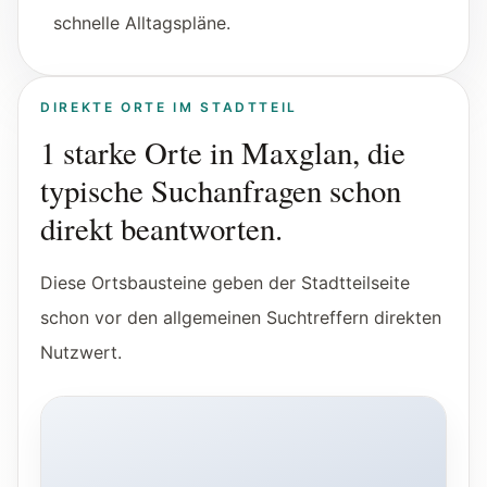
Tools
schnelle Alltagspläne.
Interaktive Planer und schnelle
Orientierungshilfen.
DIREKTE ORTE IM STADTTEIL
Hilfe
1 starke Orte in Maxglan, die
Unterstützung, Elternfragen und offizielle
typische Suchanfragen schon
Anlaufstellen.
direkt beantworten.
Updates
Was neu, geprüft oder erweitert wurde.
Diese Ortsbausteine geben der Stadtteilseite
schon vor den allgemeinen Suchtreffern direkten
Nutzwert.
Außenansicht von Hangar-7 in Salzburg bei Nacht.