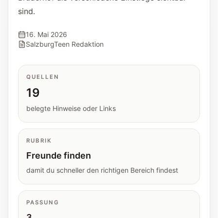
Tools
sind.
Interaktive Planer und schnelle
Orientierungshilfen.
16. Mai 2026
SalzburgTeen Redaktion
Hilfe
Unterstützung, Elternfragen und offizielle
QUELLEN
Anlaufstellen.
19
belegte Hinweise oder Links
Updates
Was neu, geprüft oder erweitert wurde.
RUBRIK
Freunde finden
damit du schneller den richtigen Bereich findest
PASSUNG
3