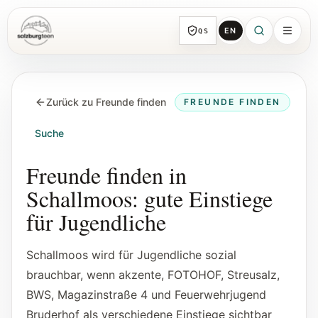
EN
QS
SalzburgTeen
Rubriken
HIER
Zurück zu Freunde finden
FREUNDE FINDEN
Alle Themen-Rubriken mit repräsentativen
Guides und direkten Einstiegen.
Suche
Suche
Freunde finden in
Von jeder Seite direkt zur nächsten
Schallmoos: gute Einstiege
brauchbaren Spur.
für Jugendliche
Kalender
Schallmoos wird für Jugendliche sozial
Jugendrelevante Termine, Schnupperstunden
brauchbar, wenn akzente, FOTOHOF, Streusalz,
und geprüfte Einreichungen.
BWS, Magazinstraße 4 und Feuerwehrjugend
Bruderhof als verschiedene Einstiege sichtbar