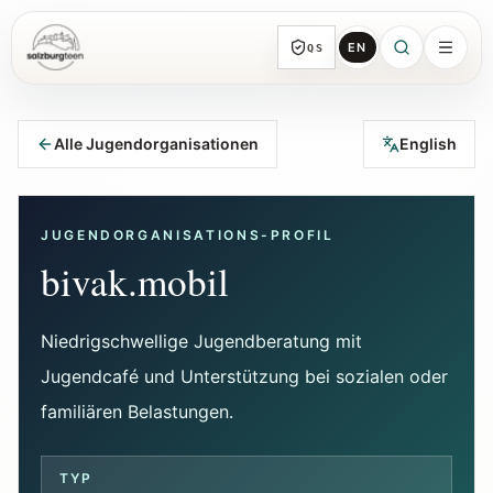
EN
QS
SalzburgTeen
Rubriken
HIER
Alle Jugendorganisationen
English
Alle Themen-Rubriken mit repräsentativen
Guides und direkten Einstiegen.
JUGENDORGANISATIONS-PROFIL
Suche
bivak.mobil
Von jeder Seite direkt zur nächsten
brauchbaren Spur.
Niedrigschwellige Jugendberatung mit
Jugendcafé und Unterstützung bei sozialen oder
Kalender
Jugendrelevante Termine, Schnupperstunden
familiären Belastungen.
und geprüfte Einreichungen.
TYP