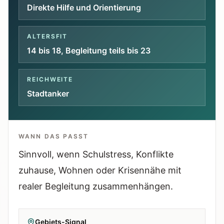
Tools
Direkte Hilfe und Orientierung
Interaktive Planer und schnelle
Orientierungshilfen.
ALTERSFIT
14 bis 18, Begleitung teils bis 23
Hilfe
Unterstützung, Elternfragen und offizielle
REICHWEITE
Anlaufstellen.
Stadtanker
Updates
Was neu, geprüft oder erweitert wurde.
WANN DAS PASST
Sinnvoll, wenn Schulstress, Konflikte
zuhause, Wohnen oder Krisennähe mit
realer Begleitung zusammenhängen.
Gebiets-Signal