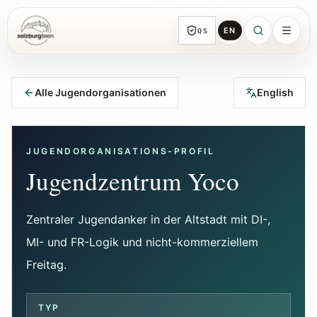
EN
QS
SalzburgTeen
Rubriken
HIER
Alle Jugendorganisationen
English
Alle Themen-Rubriken mit repräsentativen
Guides und direkten Einstiegen.
JUGENDORGANISATIONS-PROFIL
Suche
Jugendzentrum Yoco
Von jeder Seite direkt zur nächsten
brauchbaren Spur.
Zentraler Jugendanker in der Altstadt mit DI-,
MI- und FR-Logik und nicht-kommerziellem
Kalender
Jugendrelevante Termine, Schnupperstunden
Freitag.
und geprüfte Einreichungen.
TYP