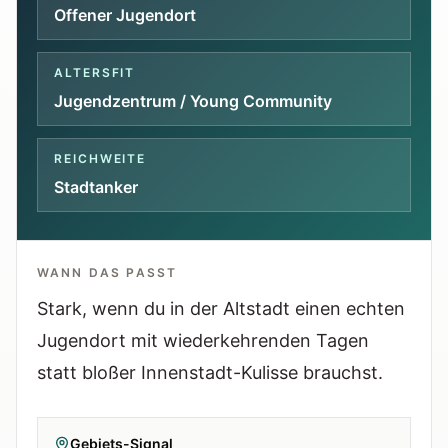
Tools
Offener Jugendort
Interaktive Planer und schnelle
Orientierungshilfen.
ALTERSFIT
Jugendzentrum / Young Community
Hilfe
Unterstützung, Elternfragen und offizielle
REICHWEITE
Anlaufstellen.
Stadtanker
Updates
Was neu, geprüft oder erweitert wurde.
WANN DAS PASST
Stark, wenn du in der Altstadt einen echten
Jugendort mit wiederkehrenden Tagen
statt bloßer Innenstadt-Kulisse brauchst.
Gebiets-Signal