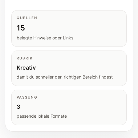
Tools
Interaktive Planer und schnelle
Orientierungshilfen.
QUELLEN
15
Hilfe
belegte Hinweise oder Links
Unterstützung, Elternfragen und offizielle
Anlaufstellen.
RUBRIK
Kreativ
Updates
damit du schneller den richtigen Bereich findest
Was neu, geprüft oder erweitert wurde.
PASSUNG
3
passende lokale Formate