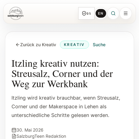
EN
QS
SalzburgTeen
Rubriken
HIER
Zurück zu Kreativ
Suche
KREATIV
Alle Themen-Rubriken mit repräsentativen
Guides und direkten Einstiegen.
Itzling kreativ nutzen:
Streusalz, Corner und der
Suche
Weg zur Werkbank
Von jeder Seite direkt zur nächsten
brauchbaren Spur.
Itzling wird kreativ brauchbar, wenn Streusalz,
Corner und der Makerspace in Lehen als
Kalender
unterschiedliche Schritte gelesen werden.
Jugendrelevante Termine, Schnupperstunden
und geprüfte Einreichungen.
30. Mai 2026
SalzburgTeen Redaktion