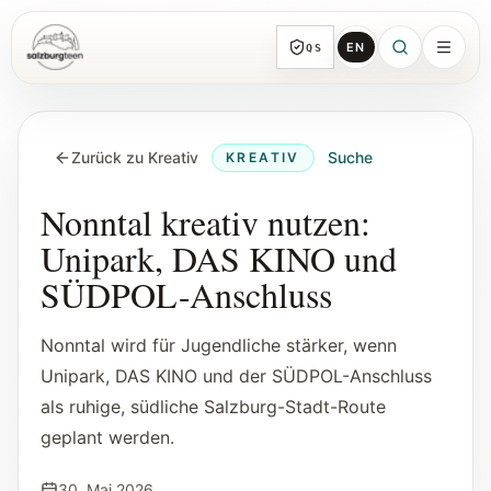
EN
QS
SalzburgTeen
Rubriken
HIER
Zurück zu Kreativ
Suche
KREATIV
Alle Themen-Rubriken mit repräsentativen
Guides und direkten Einstiegen.
Nonntal kreativ nutzen:
Unipark, DAS KINO und
Suche
SÜDPOL-Anschluss
Von jeder Seite direkt zur nächsten
brauchbaren Spur.
Nonntal wird für Jugendliche stärker, wenn
Unipark, DAS KINO und der SÜDPOL-Anschluss
Kalender
als ruhige, südliche Salzburg-Stadt-Route
Jugendrelevante Termine, Schnupperstunden
und geprüfte Einreichungen.
geplant werden.
30. Mai 2026