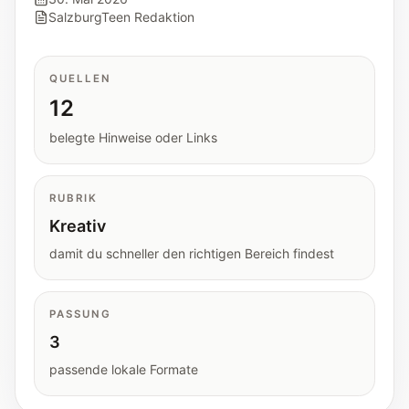
Tools
SalzburgTeen Redaktion
Interaktive Planer und schnelle
Orientierungshilfen.
QUELLEN
12
Hilfe
Unterstützung, Elternfragen und offizielle
belegte Hinweise oder Links
Anlaufstellen.
RUBRIK
Updates
Kreativ
Was neu, geprüft oder erweitert wurde.
damit du schneller den richtigen Bereich findest
PASSUNG
3
passende lokale Formate