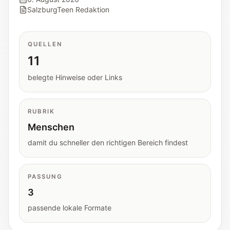
Tools
SalzburgTeen Redaktion
Interaktive Planer und schnelle
Orientierungshilfen.
QUELLEN
11
Hilfe
Unterstützung, Elternfragen und offizielle
belegte Hinweise oder Links
Anlaufstellen.
RUBRIK
Updates
Menschen
Was neu, geprüft oder erweitert wurde.
damit du schneller den richtigen Bereich findest
PASSUNG
3
passende lokale Formate