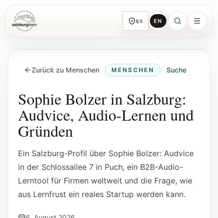
EN
QS
SalzburgTeen
Rubriken
HIER
Zurück zu Menschen
Suche
MENSCHEN
Alle Themen-Rubriken mit repräsentativen
Guides und direkten Einstiegen.
Sophie Bolzer in Salzburg:
Audvice, Audio-Lernen und
Suche
Gründen
Von jeder Seite direkt zur nächsten
brauchbaren Spur.
Ein Salzburg-Profil über Sophie Bolzer: Audvice
in der Schlossallee 7 in Puch, ein B2B-Audio-
Kalender
Lerntool für Firmen weltweit und die Frage, wie
Jugendrelevante Termine, Schnupperstunden
und geprüfte Einreichungen.
aus Lernfrust ein reales Startup werden kann.
6. August 2026