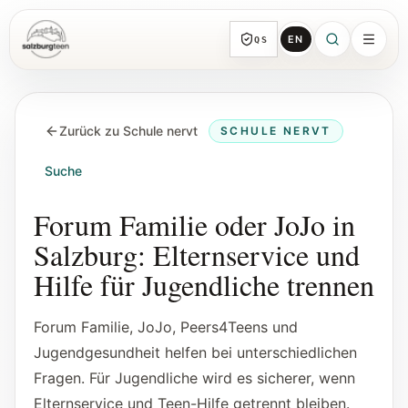
EN
QS
SalzburgTeen
Rubriken
HIER
Zurück zu Schule nervt
SCHULE NERVT
Alle Themen-Rubriken mit repräsentativen
Guides und direkten Einstiegen.
Suche
Suche
Forum Familie oder JoJo in
Von jeder Seite direkt zur nächsten
Salzburg: Elternservice und
brauchbaren Spur.
Hilfe für Jugendliche trennen
Kalender
Forum Familie, JoJo, Peers4Teens und
Jugendrelevante Termine, Schnupperstunden
Jugendgesundheit helfen bei unterschiedlichen
und geprüfte Einreichungen.
Fragen. Für Jugendliche wird es sicherer, wenn
Elternservice und Teen-Hilfe getrennt bleiben.