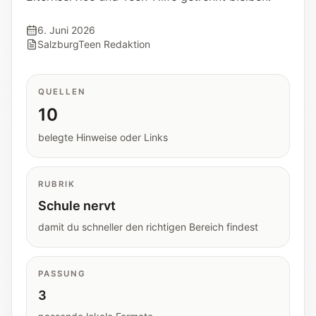
Tools
Interaktive Planer und schnelle
6. Juni 2026
Orientierungshilfen.
SalzburgTeen Redaktion
Hilfe
QUELLEN
Unterstützung, Elternfragen und offizielle
10
Anlaufstellen.
belegte Hinweise oder Links
Updates
Was neu, geprüft oder erweitert wurde.
RUBRIK
Schule nervt
damit du schneller den richtigen Bereich findest
PASSUNG
3