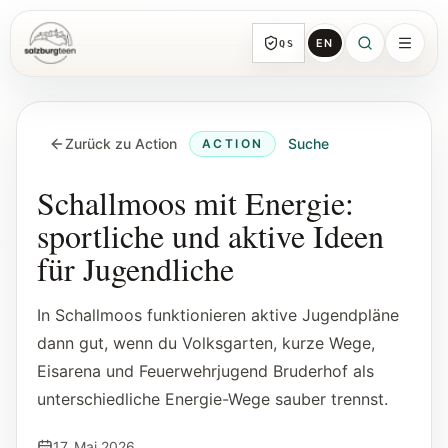
EN
QS
SalzburgTeen
Rubriken
HIER
Zurück zu Action
Suche
ACTION
Alle Themen-Rubriken mit repräsentativen
Guides und direkten Einstiegen.
Schallmoos mit Energie:
sportliche und aktive Ideen
Suche
für Jugendliche
Von jeder Seite direkt zur nächsten
brauchbaren Spur.
In Schallmoos funktionieren aktive Jugendpläne
dann gut, wenn du Volksgarten, kurze Wege,
Kalender
Eisarena und Feuerwehrjugend Bruderhof als
Jugendrelevante Termine, Schnupperstunden
und geprüfte Einreichungen.
unterschiedliche Energie-Wege sauber trennst.
17. Mai 2026