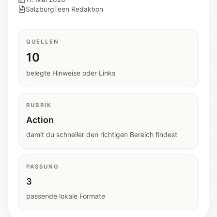
Tools
SalzburgTeen Redaktion
Interaktive Planer und schnelle
Orientierungshilfen.
QUELLEN
10
Hilfe
Unterstützung, Elternfragen und offizielle
belegte Hinweise oder Links
Anlaufstellen.
RUBRIK
Updates
Action
Was neu, geprüft oder erweitert wurde.
damit du schneller den richtigen Bereich findest
PASSUNG
3
passende lokale Formate