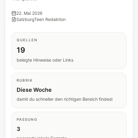
Tools
Interaktive Planer und schnelle
22. Mai 2026
Orientierungshilfen.
SalzburgTeen Redaktion
Hilfe
QUELLEN
Unterstützung, Elternfragen und offizielle
19
Anlaufstellen.
belegte Hinweise oder Links
Updates
Was neu, geprüft oder erweitert wurde.
RUBRIK
Diese Woche
damit du schneller den richtigen Bereich findest
PASSUNG
3