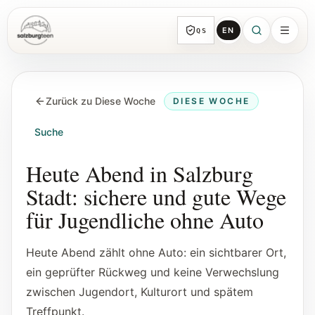
EN
QS
SalzburgTeen
Rubriken
HIER
Zurück zu Diese Woche
DIESE WOCHE
Alle Themen-Rubriken mit repräsentativen
Guides und direkten Einstiegen.
Suche
Suche
Heute Abend in Salzburg
Von jeder Seite direkt zur nächsten
Stadt: sichere und gute Wege
brauchbaren Spur.
für Jugendliche ohne Auto
Kalender
Heute Abend zählt ohne Auto: ein sichtbarer Ort,
Jugendrelevante Termine, Schnupperstunden
ein geprüfter Rückweg und keine Verwechslung
und geprüfte Einreichungen.
zwischen Jugendort, Kulturort und spätem
Treffpunkt.