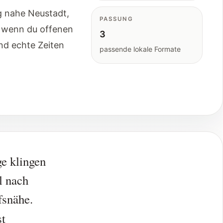
g nahe Neustadt,
PASSUNG
, wenn du offenen
3
und echte Zeiten
passende lokale Formate
ge klingen
l nach
fsnähe.
st