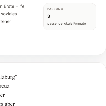
 Erste Hilfe,
PASSUNG
soziales
3
ffener
passende lokale Formate
lzburg"
kreuz
der
es aber