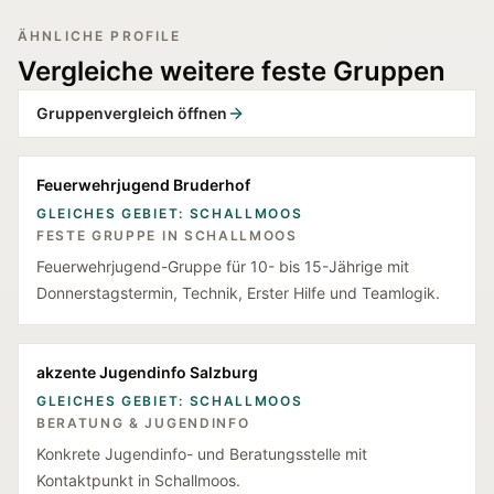
ÄHNLICHE PROFILE
Vergleiche weitere feste Gruppen
Gruppenvergleich öffnen
Feuerwehrjugend Bruderhof
GLEICHES GEBIET: SCHALLMOOS
FESTE GRUPPE IN SCHALLMOOS
Feuerwehrjugend-Gruppe für 10- bis 15-Jährige mit
Donnerstagstermin, Technik, Erster Hilfe und Teamlogik.
akzente Jugendinfo Salzburg
GLEICHES GEBIET: SCHALLMOOS
BERATUNG & JUGENDINFO
Konkrete Jugendinfo- und Beratungsstelle mit
Kontaktpunkt in Schallmoos.