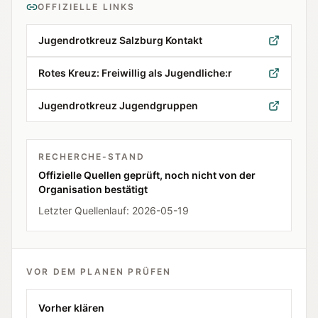
OFFIZIELLE LINKS
Jugendrotkreuz Salzburg Kontakt
Rotes Kreuz: Freiwillig als Jugendliche:r
Jugendrotkreuz Jugendgruppen
RECHERCHE-STAND
Offizielle Quellen geprüft, noch nicht von der
Organisation bestätigt
Letzter Quellenlauf:
2026-05-19
VOR DEM PLANEN PRÜFEN
Vorher klären