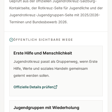
Geprüft aus der offiziellen Jugendrotkreuz-Salzburg-
Kontaktseite, der Rotkreuz-Seite für Jugendliche und der
Jugendrotkreuz-Jugendgruppen-Seite mit 2025/2026-
Terminen und Bundesbewerb 2026.
ÖFFENTLICH SICHTBARE WEGE
Erste Hilfe und Menschlichkeit
Jugendrotkreuz passt als Gruppenweg, wenn Erste
Hilfe, Werte und soziales Handeln gemeinsam
gelernt werden sollen.
Offizielle Details prüfen
Jugendgruppen mit Wiederholung