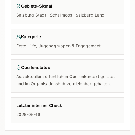
Gebiets-Signal
Salzburg Stadt · Schallmoos · Salzburg Land
Kategorie
Erste Hilfe, Jugendgruppen & Engagement
Quellenstatus
Aus aktuellem öffentlichen Quellenkontext gelistet
und im Organisationshub vergleichbar gehalten.
Letzter interner Check
2026-05-19