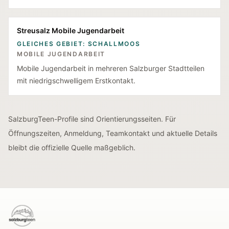
Streusalz Mobile Jugendarbeit
GLEICHES GEBIET: SCHALLMOOS
MOBILE JUGENDARBEIT
Mobile Jugendarbeit in mehreren Salzburger Stadtteilen
mit niedrigschwelligem Erstkontakt.
SalzburgTeen-Profile sind Orientierungsseiten. Für
Öffnungszeiten, Anmeldung, Teamkontakt und aktuelle Details
bleibt die offizielle Quelle maßgeblich.
SalzburgTeen