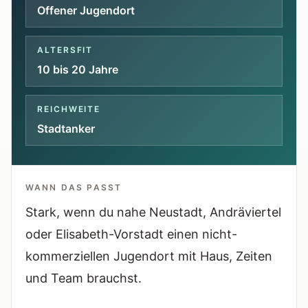
Tools
Offener Jugendort
Interaktive Planer und schnelle
Orientierungshilfen.
ALTERSFIT
10 bis 20 Jahre
Hilfe
Unterstützung, Elternfragen und offizielle
REICHWEITE
Anlaufstellen.
Stadtanker
Updates
Was neu, geprüft oder erweitert wurde.
WANN DAS PASST
Stark, wenn du nahe Neustadt, Andräviertel
oder Elisabeth-Vorstadt einen nicht-
kommerziellen Jugendort mit Haus, Zeiten
und Team brauchst.