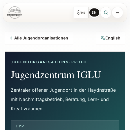
EN
QS
SalzburgTeen
Rubriken
HIER
Alle Jugendorganisationen
English
Alle Themen-Rubriken mit repräsentativen
Guides und direkten Einstiegen.
JUGENDORGANISATIONS-PROFIL
Suche
Jugendzentrum IGLU
Von jeder Seite direkt zur nächsten
brauchbaren Spur.
Zentraler offener Jugendort in der Haydnstraße
mit Nachmittagsbetrieb, Beratung, Lern- und
Kalender
Jugendrelevante Termine, Schnupperstunden
Kreativräumen.
und geprüfte Einreichungen.
TYP