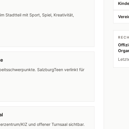
Kind
 Stadtteil mit Sport, Spiel, Kreativität,
Verei
REC
Offiz
Organ
Letzt
te
rbeitsschwerpunkte. SalzburgTeen verlinkt für
al
zentrum/KIZ und offener Turnsaal sichtbar.