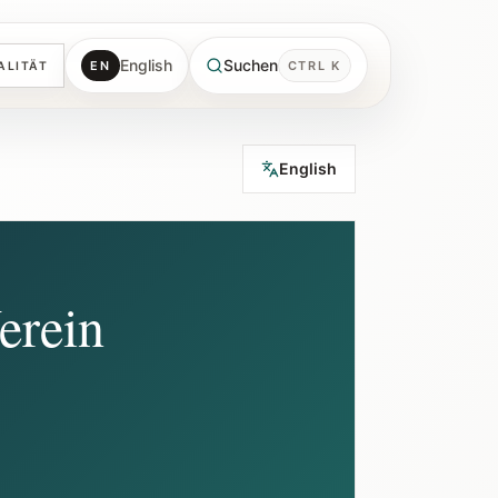
English
Suchen
EN
CTRL K
ALITÄT
English
erein