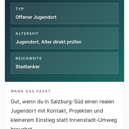
Tools
TYP
Interaktive Planer und schnelle
Orientierungshilfen.
Offener Jugendort
Hilfe
ALTERSFIT
Jugendort, Alter direkt prüfen
Unterstützung, Elternfragen und offizielle
Anlaufstellen.
REICHWEITE
Updates
Stadtanker
Was neu, geprüft oder erweitert wurde.
WANN DAS PASST
Gut, wenn du in Salzburg-Süd einen realen
Jugendort mit Kontakt, Projekten und
kleinerem Einstieg statt Innenstadt-Umweg