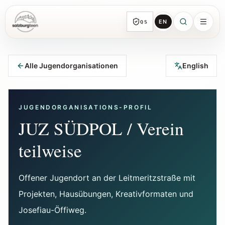
EN
QS
SalzburgTeen
Rubriken
HIER
Alle Jugendorganisationen
English
Alle Themen-Rubriken mit repräsentativen
Guides und direkten Einstiegen.
JUGENDORGANISATIONS-PROFIL
Suche
JUZ SÜDPOL / Verein
Von jeder Seite direkt zur nächsten
brauchbaren Spur.
teilweise
Kalender
Offener Jugendort an der Leitmeritzstraße mit
Jugendrelevante Termine, Schnupperstunden
Projekten, Hausübungen, Kreativformaten und
und geprüfte Einreichungen.
Josefiau-Öffiweg.