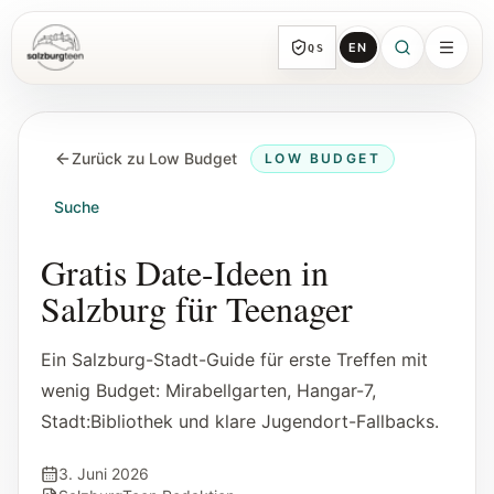
EN
QS
SalzburgTeen
Rubriken
HIER
Zurück zu Low Budget
LOW BUDGET
Alle Themen-Rubriken mit repräsentativen
Guides und direkten Einstiegen.
Suche
Suche
Gratis Date-Ideen in
Von jeder Seite direkt zur nächsten
Salzburg für Teenager
brauchbaren Spur.
Ein Salzburg-Stadt-Guide für erste Treffen mit
Kalender
wenig Budget: Mirabellgarten, Hangar-7,
Jugendrelevante Termine, Schnupperstunden
Stadt:Bibliothek und klare Jugendort-Fallbacks.
und geprüfte Einreichungen.
3. Juni 2026