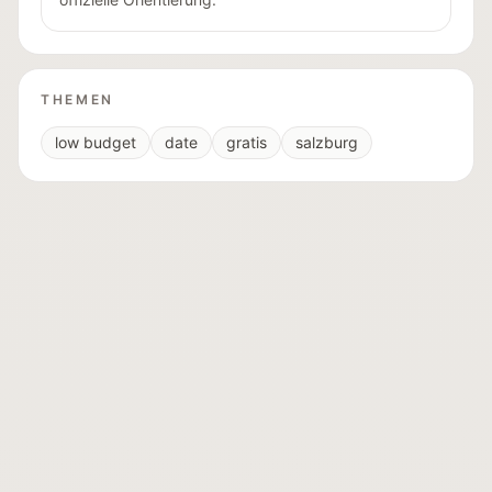
THEMEN
low budget
date
gratis
salzburg