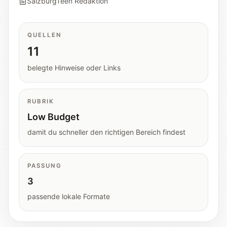
SalzburgTeen Redaktion
Tools
Interaktive Planer und schnelle
Orientierungshilfen.
QUELLEN
11
Hilfe
belegte Hinweise oder Links
Unterstützung, Elternfragen und offizielle
Anlaufstellen.
RUBRIK
Low Budget
Updates
Was neu, geprüft oder erweitert wurde.
damit du schneller den richtigen Bereich findest
PASSUNG
3
passende lokale Formate