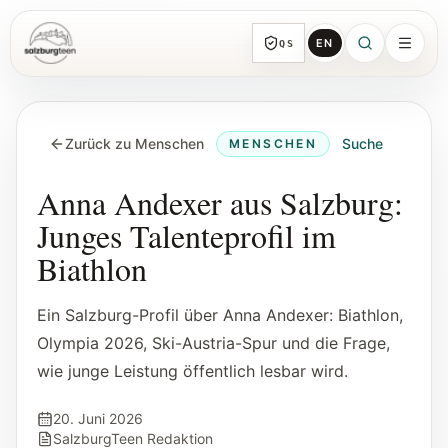
EN
QS
SalzburgTeen
Rubriken
HIER
Zurück zu Menschen
Suche
MENSCHEN
Alle Themen-Rubriken mit repräsentativen
Guides und direkten Einstiegen.
Anna Andexer aus Salzburg:
Junges Talenteprofil im
Suche
Biathlon
Von jeder Seite direkt zur nächsten
brauchbaren Spur.
Ein Salzburg-Profil über Anna Andexer: Biathlon,
Olympia 2026, Ski-Austria-Spur und die Frage,
Kalender
wie junge Leistung öffentlich lesbar wird.
Jugendrelevante Termine, Schnupperstunden
und geprüfte Einreichungen.
20. Juni 2026
SalzburgTeen Redaktion