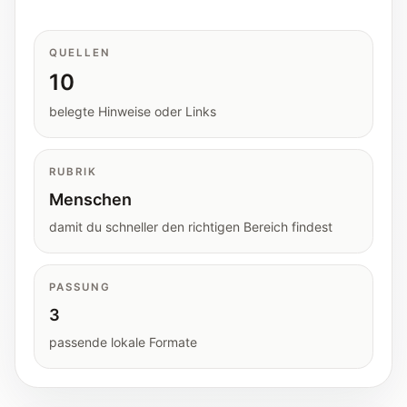
Tools
Interaktive Planer und schnelle
Orientierungshilfen.
QUELLEN
10
Hilfe
belegte Hinweise oder Links
Unterstützung, Elternfragen und offizielle
Anlaufstellen.
RUBRIK
Menschen
Updates
damit du schneller den richtigen Bereich findest
Was neu, geprüft oder erweitert wurde.
PASSUNG
3
passende lokale Formate