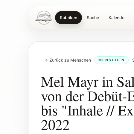
Rubriken
Suche
Kalender
SalzburgTeen
Zurück zu Menschen
MENSCHEN
Mel Mayr in Sal
von der Debüt-
bis "Inhale // E
2022