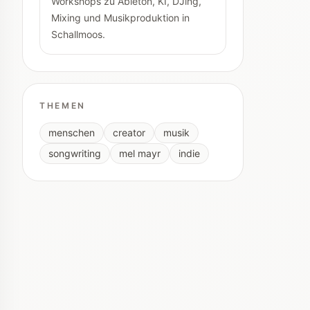
Workshops zu Ableton, KI, DJing,
Mixing und Musikproduktion in
Schallmoos.
THEMEN
menschen
creator
musik
songwriting
mel mayr
indie