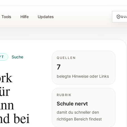
Tools
Hilfe
Updates
QU
Suche
VT
QUELLEN
7
ork
belegte Hinweise oder Links
ür
RUBRIK
ann
Schule nervt
nd bei
damit du schneller den
richtigen Bereich findest