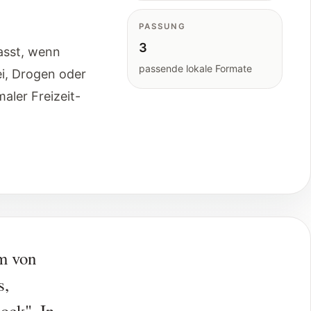
PASSUNG
3
asst, wenn
passende lokale Formate
ei, Drogen oder
aler Freizeit-
m von
s,
ock". In