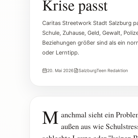
Krise passt
Caritas Streetwork Stadt Salzburg p
Schule, Zuhause, Geld, Gewalt, Poliz
Beziehungen größer sind als ein norm
oder Lerntipp.
20. Mai 2026
SalzburgTeen Redaktion
M
anchmal sieht ein Proble
außen aus wie Schulstres
schlechte Laune oder "keinen B