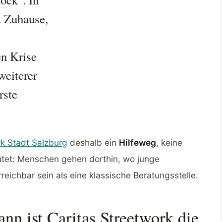
t Zuhause,
en Krise
weiterer
rste
rk Stadt Salzburg
deshalb ein
Hilfeweg
, keine
eutet: Menschen gehen dorthin, wo junge
eichbar sein als eine klassische Beratungsstelle.
nn ist Caritas Streetwork die